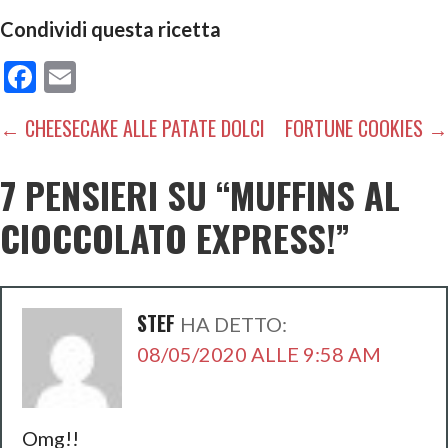
Condividi questa ricetta
F
E
ac
m
NAVIGAZIONE
← CHEESECAKE ALLE PATATE DOLCI
FORTUNE COOKIES →
e
ai
ARTICOLI
b
l
7 PENSIERI SU
“MUFFINS AL
o
CIOCCOLATO EXPRESS!”
o
k
STEF
HA DETTO:
08/05/2020 ALLE 9:58 AM
Omg!!