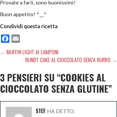
Provate a farli, sono buonissimi!
Buon appetito! ^__^
Condividi questa ricetta
F
E
ac
m
NAVIGAZIONE
← MUFFIN LIGHT AI LAMPONI
e
ai
BUNDT CAKE AL CIOCCOLATO SENZA BURRO →
ARTICOLI
b
l
o
3 PENSIERI SU
“COOKIES AL
o
CIOCCOLATO SENZA GLUTINE”
k
STEF
HA DETTO: