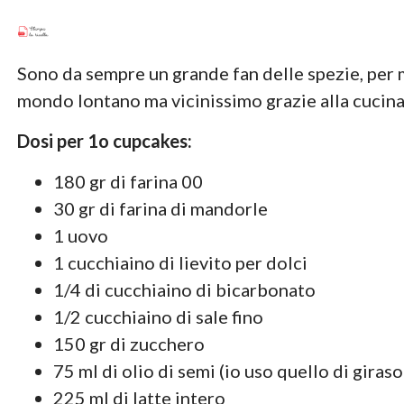
Sono da sempre un grande fan delle spezie, per 
mondo lontano ma vicinissimo grazie alla cucina
Dosi per 1o cupcakes:
180 gr di farina 00
30 gr di farina di mandorle
1 uovo
1 cucchiaino di lievito per dolci
1/4 di cucchiaino di bicarbonato
1/2 cucchiaino di sale fino
150 gr di zucchero
75 ml di olio di semi (io uso quello di giraso
225 ml di latte intero