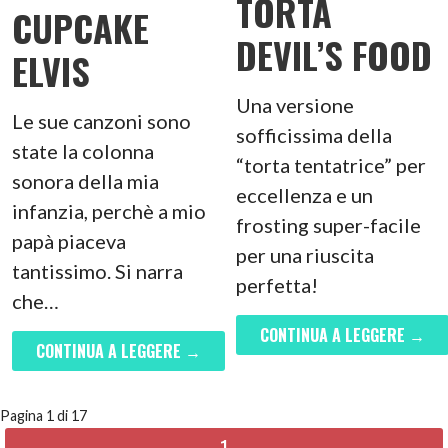
TORTA
CUPCAKE
DEVIL’S FOOD
ELVIS
Una versione
Le sue canzoni sono
sofficissima della
state la colonna
“torta tentatrice” per
sonora della mia
eccellenza e un
infanzia, perchè a mio
frosting super-facile
papà piaceva
per una riuscita
tantissimo. Si narra
perfetta!
che…
CONTINUA A LEGGERE →
CONTINUA A LEGGERE →
NAVIGAZIONE
Pagina 1 di 17
1