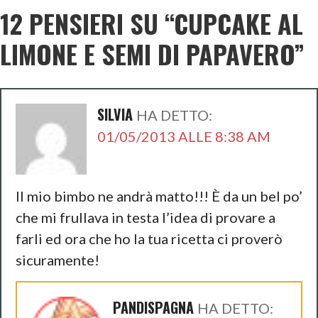
o
12 PENSIERI SU
“CUPCAKE AL
o
LIMONE E SEMI DI PAPAVERO”
k
SILVIA
HA DETTO:
01/05/2013 ALLE 8:38 AM
Il mio bimbo ne andrà matto!!! È da un bel po’
che mi frullava in testa l’idea di provare a
farli ed ora che ho la tua ricetta ci proverò
sicuramente!
PANDISPAGNA
HA DETTO: