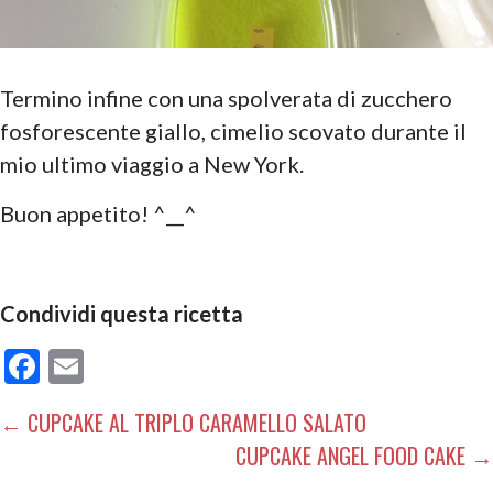
Termino infine con una spolverata di zucchero
fosforescente giallo, cimelio scovato durante il
mio ultimo viaggio a New York.
Buon appetito! ^__^
Condividi questa ricetta
F
E
ac
m
NAVIGAZIONE
← CUPCAKE AL TRIPLO CARAMELLO SALATO
e
ai
CUPCAKE ANGEL FOOD CAKE →
ARTICOLI
b
l