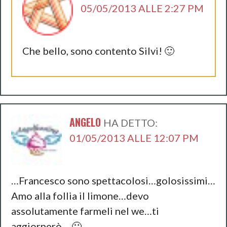
05/05/2013 ALLE 2:27 PM
Che bello, sono contento Silvi! 🙂
ANGELO
HA DETTO:
01/05/2013 ALLE 12:07 PM
…Francesco sono spettacolosi…golosissimi…
Amo alla follia il limone…devo
assolutamente farmeli nel we…ti
aggiornerò… 🙂