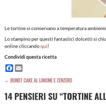
Le tortine si conservano a temperatura ambiente,
Lo stampino per questi fantastici dolcetti si ch
online cliccando
qui
!
Condividi questa ricetta
F
E
ac
m
NAVIGAZIONE
← BUNDT CAKE AL LIMONE E ZENZERO
e
ai
ARTICOLI
b
l
14 PENSIERI SU
“TORTINE AL
o
o